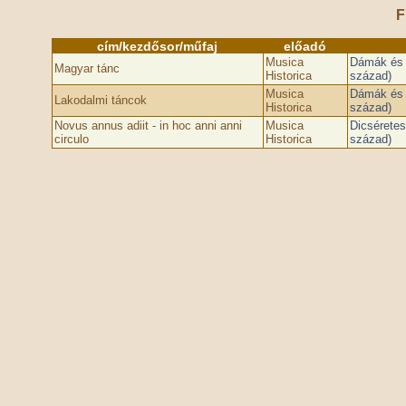
F
cím/kezdősor/műfaj
előadó
Musica
Dámák és b
Magyar tánc
Historica
század)
Musica
Dámák és b
Lakodalmi táncok
Historica
század)
Novus annus adiit - in hoc anni anni
Musica
Dicséretes
circulo
Historica
század)