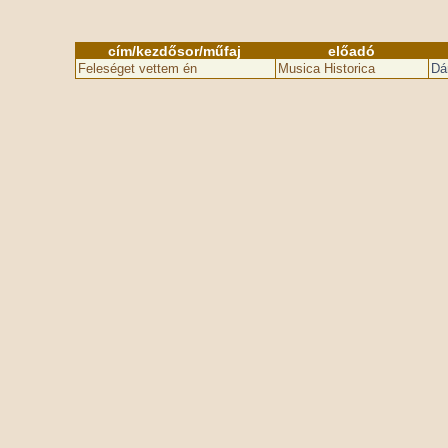
cím/kezdősor/műfaj
előadó
Feleséget vettem én
Musica Historica
Dá