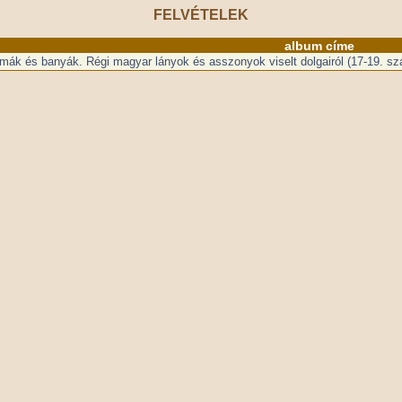
FELVÉTELEK
album címe
mák és banyák. Régi magyar lányok és asszonyok viselt dolgairól (17-19. sz