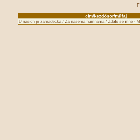
F
cím/kezdősor/műfaj
U našich je zahrádečka / Za našéma humnama / Zdálo se mnĕ - 