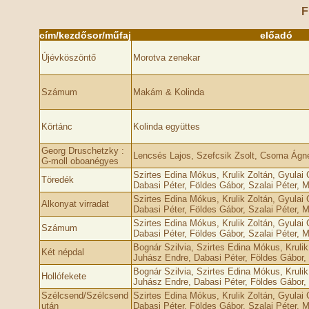
F
cím/kezdősor/műfaj
előadó
Újévköszöntő
Morotva zenekar
Számum
Makám & Kolinda
Körtánc
Kolinda együttes
Georg Druschetzky :
Lencsés Lajos, Szefcsik Zsolt, Csoma Ágne
G-moll oboanégyes
Szirtes Edina Mókus, Krulik Zoltán, Gyulai
Töredék
Dabasi Péter, Földes Gábor, Szalai Péter, M
Szirtes Edina Mókus, Krulik Zoltán, Gyulai
Alkonyat virradat
Dabasi Péter, Földes Gábor, Szalai Péter, M
Szirtes Edina Mókus, Krulik Zoltán, Gyulai
Számum
Dabasi Péter, Földes Gábor, Szalai Péter, M
Bognár Szilvia, Szirtes Edina Mókus, Krulik
Két népdal
Juhász Endre, Dabasi Péter, Földes Gábor, 
Bognár Szilvia, Szirtes Edina Mókus, Krulik
Hollófekete
Juhász Endre, Dabasi Péter, Földes Gábor, 
Szélcsend/Szélcsend
Szirtes Edina Mókus, Krulik Zoltán, Gyulai
után
Dabasi Péter, Földes Gábor, Szalai Péter, M