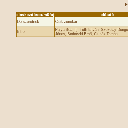
F
cím/kezdősor/műfaj
előadó
De szeretnék
Csík zenekar
Palya Bea, ifj. Tóth István, Szokolay Dong
Intro
János, Bodoczki Ernő, Czirják Tamás