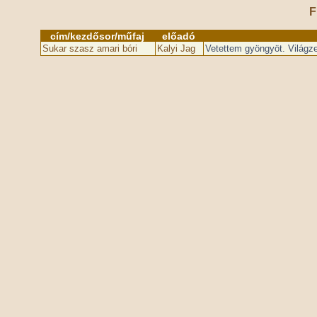
F
cím/kezdősor/műfaj
előadó
Sukar szasz amari bóri
Kalyi Jag
Vetettem gyöngyöt. Világz