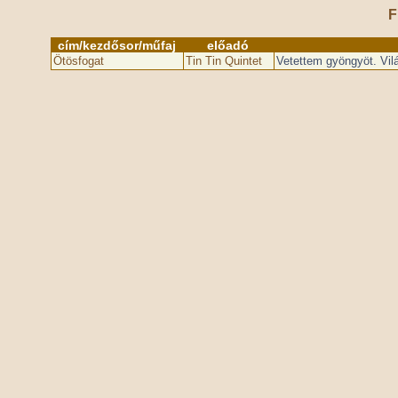
F
cím/kezdősor/műfaj
előadó
Ötösfogat
Tin Tin Quintet
Vetettem gyöngyöt. Vil