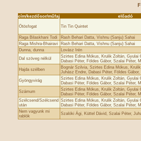
F
cím/kezdősor/műfaj
előadó
Ötösfogat
Tin Tin Quintet
Raga Bilaskhani Todi
Rash Behari Datta, Vishnu (Sanju) Sahai
Raga Mishra-Bhairavi
Rash Behari Datta, Vishnu (Sanju) Sahai
Dunna, dunna
Lovász Irén
Szirtes Edina Mókus, Krulik Zoltán, Gyulai
Dal szöveg nélkül
Dabasi Péter, Földes Gábor, Szalai Péter, M
Bognár Szilvia, Szirtes Edina Mókus, Krulik
Hajda szélben
Juhász Endre, Dabasi Péter, Földes Gábor, 
Szirtes Edina Mókus, Krulik Zoltán, Gyulai
Gyöngyvirág
Dabasi Péter, Földes Gábor, Szalai Péter, M
Szirtes Edina Mókus, Krulik Zoltán, Gyulai
Számum
Dabasi Péter, Földes Gábor, Szalai Péter, M
Szélcsend/Szélcsend
Szirtes Edina Mókus, Krulik Zoltán, Gyulai
után
Dabasi Péter, Földes Gábor, Szalai Péter, M
Nem vagyunk mi
Szalóki Ági, Küttel Dávid, Szalai Péter, Ju
rablók