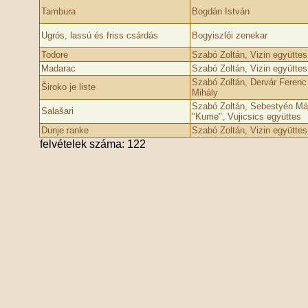
Tambura
Bogdán István
Ugrós, lassú és friss csárdás
Bogyiszlói zenekar
Todore
Szabó Zoltán, Vizin együttes
Madarac
Szabó Zoltán, Vizin együttes
Szabó Zoltán, Dervár Ferenc
Široko je liste
Mihály
Szabó Zoltán, Sebestyén Már
Salašari
"Kume", Vujicsics együttes
Dunje ranke
Szabó Zoltán, Vizin együttes
felvételek száma: 122