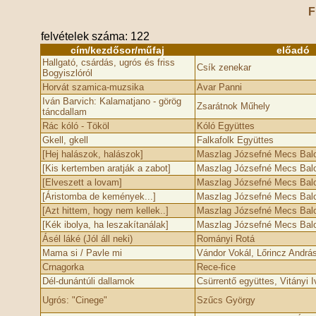
F
felvételek száma: 122
cím/kezdősor/műfaj
előadó
Hallgató, csárdás, ugrós és friss
Csík zenekar
Bogyiszlóról
Horvát szamica-muzsika
Avar Panni
Iván Barvich: Kalamatjano - görög
Zsarátnok Műhely
táncdallam
Rác kóló - Tököl
Kóló Együttes
Gkell, gkell
Falkafolk Együttes
[Hej halászok, halászok]
Maszlag Józsefné Mecs Bal
[Kis kertemben aratják a zabot]
Maszlag Józsefné Mecs Bal
[Elveszett a lovam]
Maszlag Józsefné Mecs Bal
[Áristomba de kemények...]
Maszlag Józsefné Mecs Bal
[Azt hittem, hogy nem kellek..]
Maszlag Józsefné Mecs Bal
[Kék ibolya, ha leszakítanálak]
Maszlag Józsefné Mecs Bal
Ásél láké (Jól áll neki)
Rományi Rotá
Mama si / Pavle mi
Vándor Vokál, Lőrincz Andrá
Crnagorka
Rece-fice
Dél-dunántúli dallamok
Csürrentő együttes, Vitányi I
Ugrós: "Cinege"
Szűcs György