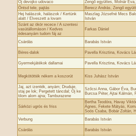
Oj devojko udovaco
Zengő együttes, Molnár Éva,
Öntsd tele, pajtás
Berecz András, Zengő együt
Hej halászok, halászok / Kertünk
Maszlag Józsefné Mecs Balo
alatt / Elveszett a lovam
István
Szánt az ökör recece / A szentesi
vasútállomáson / Kedves
Farkas Dániel
édesanyám tudom fáj az
Csárdás
Barabás István
Béres-dalok
Pavella Krisztina, Kovács Lá
Gyermekjátékok dallamai
Pavella Krisztina, Kovács Lá
Megkötötték nékem a koszorút
Kiss Juhász István
Jaj, azt izenték, anyám; Druduje,
Szőcsi Anna, Gábor Éva, Burc
staj pe lok; Pergetett táncdal; Oj ke
Burcsa Péter, Ajtai Kálmán,
tilom alom ajna; Tamburazene
Bertha Teodóra, Havay Viktór
Sárközi ugrós és friss
Ágnes, Fekete Mátyás, Komá
Soós Csaba, Bobár Zoltán, H
Verbung
Barabás István
Csárdás
Barabás István