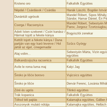
Krsteno oro
Falkafolk Együttes
Népdal / Csárdások / Csárdás
Hanák László, Bogdán István
Mandel Róbert, Sipos Mihály, 
Dunántúli ugrósok
Sándor, Hamar Dániel, Éri Pé
Mandel Róbert, Sebestyén Má
Cserga / Racsenyica
Parov, Jorgosz Tzortzouglou
Adott Isten szekeret / Csóri kanász /
Bogyiszlói zenekar
Hármat tojott a fekete kánya
Kettőt tojott a fekete kánya / Duna
partján van egy karó leverve / Hol
Szűcs György
jártál az éjjel, cinegemadár
Sebestyén Márta, Vizin együt
Alaj volim...
együttes
Balkandzsijszka racsenica
Falkafolk Együttes
Avile le roma luma maj
Kalyi Jag
Široko je lišće borovo
Vujicsics együttes
Široko je lišće
Dervár Ferenc, Losánia Mihá
Zóré és ugrós
Tilinkó együttes
Trák kopanica
Falkafolk Együttes
Töltsd teli pajtás
Kalamajka együttes, Gálber A
Asszonyok mulató nótája
Kalamajka együttes, Helbich