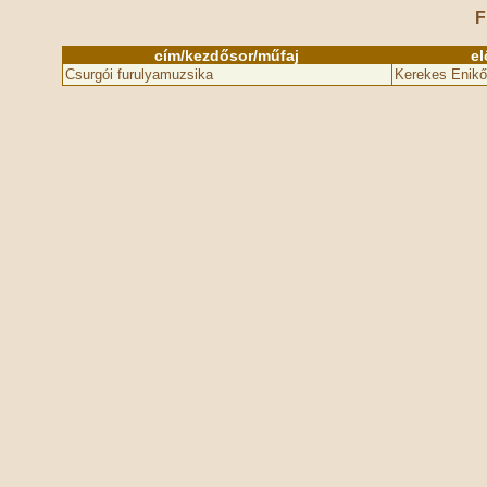
F
cím/kezdősor/műfaj
e
Csurgói furulyamuzsika
Kerekes Enikő