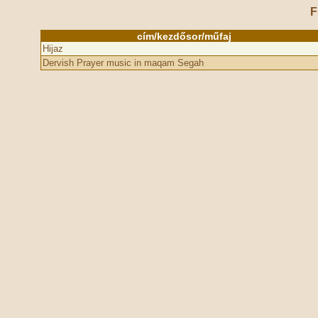
F
cím/kezdősor/műfaj
Hijaz
Dervish Prayer music in maqam Segah