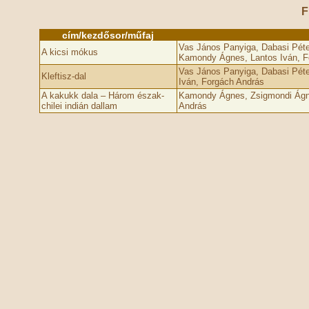
F
cím/kezdősor/műfaj
Vas János Panyiga, Dabasi Pét
A kicsi mókus
Kamondy Ágnes, Lantos Iván, F
Vas János Panyiga, Dabasi Pét
Kleftisz-dal
Iván, Forgách András
A kakukk dala – Három észak-
Kamondy Ágnes, Zsigmondi Ágne
chilei indián dallam
András