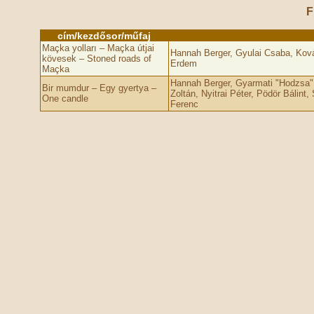
F
cím/kezdősor/műfaj
Maçka yolları – Maçka útjai
Hannah Berger, Gyulai Csaba, Kovác
kövesek – Stoned roads of
Erdem
Maçka
Hannah Berger, Gyarmati "Hodzsa"
Bir mumdur – Egy gyertya –
Zoltán, Nyitrai Péter, Pödör Bálin
One candle
Ferenc