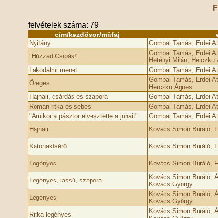
F
felvételek száma: 79
cím/kezdősor/műfaj
Nyitány
Gombai Tamás, Erdei At
Gombai Tamás, Erdei At
"Húzzad Csipás!"
Hetényi Milán, Herczku
Lakodalmi menet
Gombai Tamás, Erdei At
Gombai Tamás, Erdei At
Öreges
Herczku Ágnes
Hajnali, csárdás és szapora
Gombai Tamás, Erdei At
Román ritka és sebes
Gombai Tamás, Erdei At
"Amikor a pásztor elvesztette a juhait"
Gombai Tamás, Erdei At
Hajnali
Kovács Simon Buráló, 
Katonakísérő
Kovács Simon Buráló, 
Legényes
Kovács Simon Buráló, 
Kovács Simon Buráló, Á
Legényes, lassú, szapora
Kovács György
Kovács Simon Buráló, Á
Legényes
Kovács György
Kovács Simon Buráló, Á
Ritka legényes