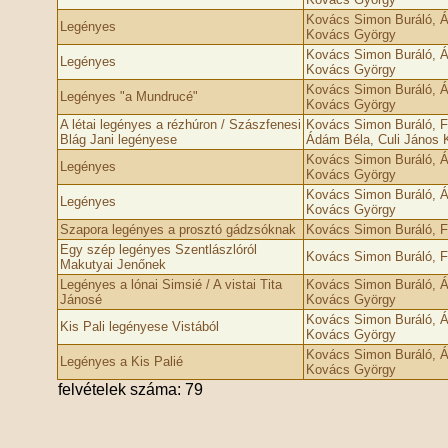
Kovács Simon Buráló, Á
Legényes
Kovács György
Kovács Simon Buráló, Á
Legényes
Kovács György
Kovács Simon Buráló, Á
Legényes "a Mundrucé"
Kovács György
A létai legényes a rézhúron / Szászfenesi
Kovács Simon Buráló, F
Blág Jani legényese
Ádám Béla, Culi János 
Kovács Simon Buráló, Á
Legényes
Kovács György
Kovács Simon Buráló, Á
Legényes
Kovács György
Szapora legényes a prosztó gádzsóknak
Kovács Simon Buráló, 
Egy szép legényes Szentlászlóról
Kovács Simon Buráló, 
Makutyai Jenőnek
Legényes a lónai Simsié / A vistai Tita
Kovács Simon Buráló, Á
Jánosé
Kovács György
Kovács Simon Buráló, Á
Kis Pali legényese Vistából
Kovács György
Kovács Simon Buráló, Á
Legényes a Kis Palié
Kovács György
felvételek száma: 79