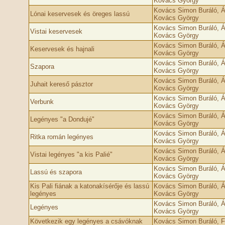
Kovács György
Kovács Simon Buráló, Á
Lónai keservesek és öreges lassú
Kovács György
Kovács Simon Buráló, Á
Vistai keservesek
Kovács György
Kovács Simon Buráló, Á
Keservesek és hajnali
Kovács György
Kovács Simon Buráló, Á
Szapora
Kovács György
Kovács Simon Buráló, Á
Juhait kereső pásztor
Kovács György
Kovács Simon Buráló, Á
Verbunk
Kovács György
Kovács Simon Buráló, Á
Legényes "a Dondujé"
Kovács György
Kovács Simon Buráló, Á
Ritka román legényes
Kovács György
Kovács Simon Buráló, Á
Vistai legényes "a kis Palié"
Kovács György
Kovács Simon Buráló, Á
Lassú és szapora
Kovács György
Kis Pali fiának a katonakísérője és lassú
Kovács Simon Buráló, Á
legényes
Kovács György
Kovács Simon Buráló, Á
Legényes
Kovács György
Következik egy legényes a csávóknak
Kovács Simon Buráló, 