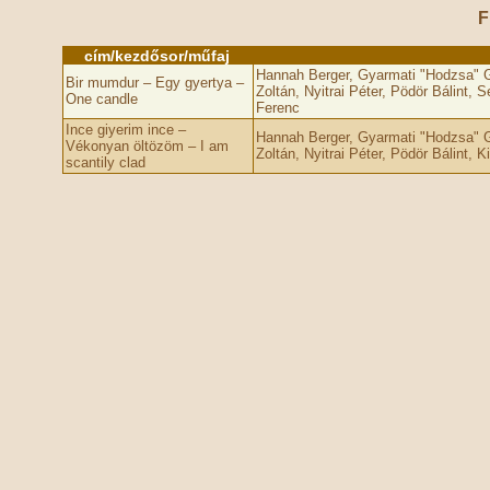
F
cím/kezdősor/műfaj
Hannah Berger, Gyarmati "Hodzsa" 
Bir mumdur – Egy gyertya –
Zoltán, Nyitrai Péter, Pödör Bálint
One candle
Ferenc
Ince giyerim ince –
Hannah Berger, Gyarmati "Hodzsa" 
Vékonyan öltözöm – I am
Zoltán, Nyitrai Péter, Pödör Bálint, 
scantily clad