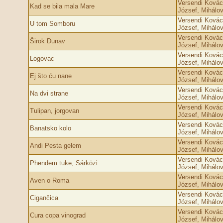
Versendi Kovács
Kad se bila mala Mare
József, Mihálov
Versendi Kovács
U tom Somboru
József, Mihálov
Versendi Kovács
Širok Dunav
József, Mihálov
Versendi Kovács
Logovac
József, Mihálov
Versendi Kovács
Ej što ću nane
József, Mihálov
Versendi Kovács
Na dvi strane
József, Mihálov
Versendi Kovács
Tulipan, jorgovan
József, Mihálov
Versendi Kovács
Banatsko kolo
József, Mihálov
Versendi Kovács
Andi Pesta gelem
József, Mihálov
Versendi Kovács
Phendem tuke, Sárközi
József, Mihálov
Versendi Kovács
Aven o Roma
József, Mihálov
Versendi Kovács
Cigančica
József, Mihálov
Versendi Kovács
Cura copa vinograd
József, Mihálov