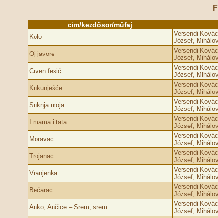
F
cím/kezdősor/műfaj
Versendi Kovács
Kolo
József, Mihálov
Versendi Kovács
Oj javore
József, Mihálov
Versendi Kovács
Crven fesić
József, Mihálov
Versendi Kovács
Kukunješće
József, Mihálov
Versendi Kovács
Suknja moja
József, Mihálov
Versendi Kovács
I mama i tata
József, Mihálov
Versendi Kovács
Moravac
József, Mihálov
Versendi Kovács
Trojanac
József, Mihálov
Versendi Kovács
Vranjenka
József, Mihálov
Versendi Kovács
Bećarac
József, Mihálov
Versendi Kovács
Anko, Ančice – Srem, srem
József, Mihálov