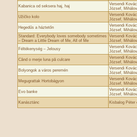
Versendi Kovács
Kabanica od seksera haj, haj
József, Mihálov
Versendi Kovács
Užičko kolo
József, Mihálov
Versendi Kovács
Hegedűs a háztetőn
József, Mihálov
Standard: Everybody loves somebody sometimes
Versendi Kovács
– Dream a Little Dream of Me, All of Me
József, Mihálov
Versendi Kovács
Féltékenység – Jelousy
József, Mihálov
Versendi Kovács
Când o merje luna pă culcare
József, Mihálov
Versendi Kovács
Bolyongok a város peremén
József, Mihálov
Versendi Kovács
Megugrattak Hortobágyon
József, Mihálov
Versendi Kovács
Evo banke
József, Mihálov
Kanásztánc
Kisbalog Péter