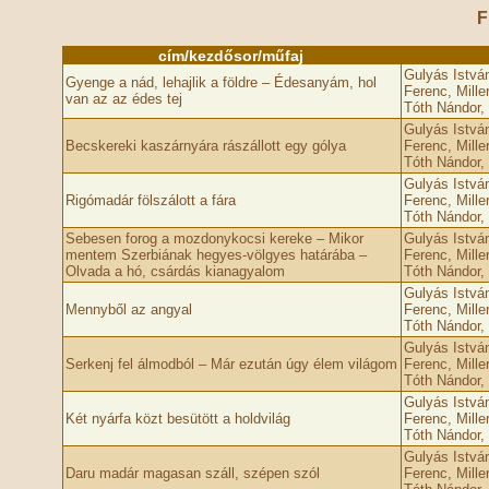
F
cím/kezdősor/műfaj
Gulyás Istvá
Gyenge a nád, lehajlik a földre – Édesanyám, hol
Ferenc, Mille
van az az édes tej
Tóth Nándor, 
Gulyás Istvá
Becskereki kaszárnyára rászállott egy gólya
Ferenc, Mille
Tóth Nándor, 
Gulyás Istvá
Rigómadár fölszálott a fára
Ferenc, Mille
Tóth Nándor, 
Sebesen forog a mozdonykocsi kereke – Mikor
Gulyás Istvá
mentem Szerbiának hegyes-völgyes határába –
Ferenc, Mille
Olvada a hó, csárdás kianagyalom
Tóth Nándor, 
Gulyás Istvá
Mennyből az angyal
Ferenc, Mille
Tóth Nándor, 
Gulyás Istvá
Serkenj fel álmodból – Már ezután úgy élem világom
Ferenc, Mille
Tóth Nándor, 
Gulyás Istvá
Két nyárfa közt besütött a holdvilág
Ferenc, Mille
Tóth Nándor, 
Gulyás Istvá
Daru madár magasan száll, szépen szól
Ferenc, Mille