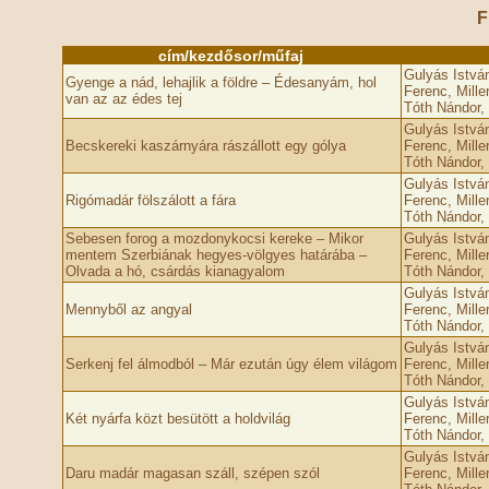
F
cím/kezdősor/műfaj
Gulyás Istvá
Gyenge a nád, lehajlik a földre – Édesanyám, hol
Ferenc, Mille
van az az édes tej
Tóth Nándor, 
Gulyás Istvá
Becskereki kaszárnyára rászállott egy gólya
Ferenc, Mille
Tóth Nándor, 
Gulyás Istvá
Rigómadár fölszálott a fára
Ferenc, Mille
Tóth Nándor, 
Sebesen forog a mozdonykocsi kereke – Mikor
Gulyás Istvá
mentem Szerbiának hegyes-völgyes határába –
Ferenc, Mille
Olvada a hó, csárdás kianagyalom
Tóth Nándor, 
Gulyás Istvá
Mennyből az angyal
Ferenc, Mille
Tóth Nándor, 
Gulyás Istvá
Serkenj fel álmodból – Már ezután úgy élem világom
Ferenc, Mille
Tóth Nándor, 
Gulyás Istvá
Két nyárfa közt besütött a holdvilág
Ferenc, Mille
Tóth Nándor, 
Gulyás Istvá
Daru madár magasan száll, szépen szól
Ferenc, Mille