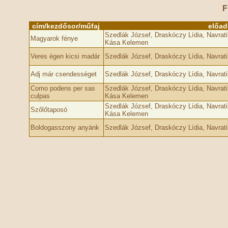
F
cím/kezdősor/műfaj
előad
Szedlák József, Draskóczy Lídia, Navrati
Magyarok fénye
Kása Kelemen
Veres égen kicsi madár
Szedlák József, Draskóczy Lídia, Navrati
Adj már csendességet
Szedlák József, Draskóczy Lídia, Navrati
Como podens per sas
Szedlák József, Draskóczy Lídia, Navrati
culpas
Kása Kelemen
Szedlák József, Draskóczy Lídia, Navrati
Szőlőtaposó
Kása Kelemen
Boldogasszony anyánk
Szedlák József, Draskóczy Lídia, Navrati