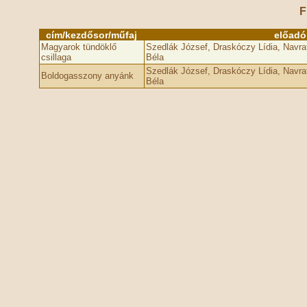
F
cím/kezdősor/műfaj
előadó
Magyarok tündöklő
Szedlák József, Draskóczy Lídia, Navrat
csillaga
Béla
Szedlák József, Draskóczy Lídia, Navrat
Boldogasszony anyánk
Béla