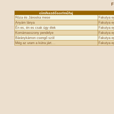
F
cím/kezdősor/műfaj
Róza és Jánoska mese
Fakutya e
Anyám lánya
Fakutya e
Én es, én es csak úgy élek
Fakutya e
Komámasszony pendelye
Fakutya e
Báránykámon csengő szól
Fakutya e
Még az uram a kútra járt....
Fakutya e