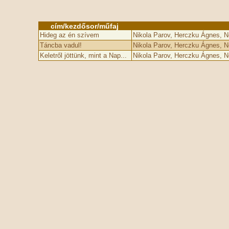
cím/kezdősor/műfaj
Hideg az én szívem
Nikola Parov, Herczku Ágnes, 
Táncba vadul!
Nikola Parov, Herczku Ágnes, 
Keletről jöttünk, mint a Nap...
Nikola Parov, Herczku Ágnes, 