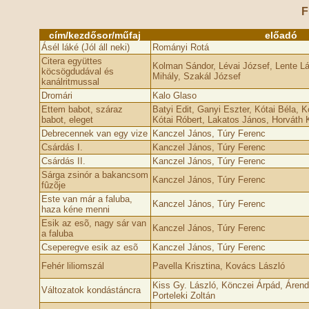
F
cím/kezdősor/műfaj
előadó
Ásél láké (Jól áll neki)
Rományi Rotá
Citera együttes
Kolman Sándor, Lévai József, Lente Lá
köcsögdudával és
Mihály, Szakál József
kanálritmussal
Dromári
Kalo Glaso
Ettem babot, száraz
Batyi Edit, Ganyi Eszter, Kótai Béla, K
babot, eleget
Kótai Róbert, Lakatos János, Horváth Kr
Debrecennek van egy vize
Kanczel János, Túry Ferenc
Csárdás I.
Kanczel János, Túry Ferenc
Csárdás II.
Kanczel János, Túry Ferenc
Sárga zsinór a bakancsom
Kanczel János, Túry Ferenc
fûzõje
Este van már a faluba,
Kanczel János, Túry Ferenc
haza kéne menni
Esik az esõ, nagy sár van
Kanczel János, Túry Ferenc
a faluba
Cseperegve esik az esõ
Kanczel János, Túry Ferenc
Fehér liliomszál
Pavella Krisztina, Kovács László
Kiss Gy. László, Könczei Árpád, Árend
Változatok kondástáncra
Porteleki Zoltán