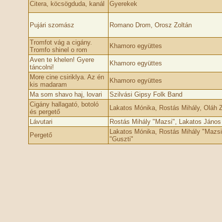
Citera, köcsögduda, kanál
Gyerekek
Pujári szomász
Romano Drom, Orosz Zoltán
Tromfot vág a cigány.
Khamoro együttes
Tromfo shinel o rom
Aven te khelen! Gyere
Khamoro együttes
táncolni!
More cine csiriklya. Az én
Khamoro együttes
kis madaram
Ma som shavo haj, lovari
Szilvási Gipsy Folk Band
Cigány hallagató, botoló
Lakatos Mónika, Rostás Mihály, Oláh Z
és pergető
Lávutari
Rostás Mihály "Mazsi", Lakatos János
Lakatos Mónika, Rostás Mihály "Mazsi
Pergető
"Guszti"