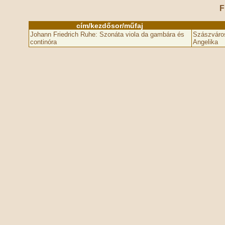
F
cím/kezdősor/műfaj
Johann Friedrich Ruhe: Szonáta viola da gambára és
Szászváros
continóra
Angelika