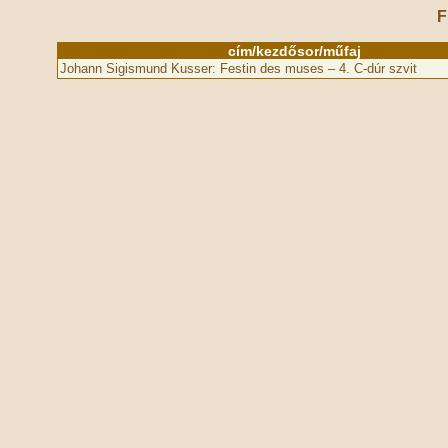
F
cím/kezdősor/műfaj
Johann Sigismund Kusser: Festin des muses – 4. C-dúr szvit