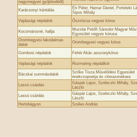
nagymegyeri gyűjtéséből)
Éri Péter, Hamar Dániel, Porteleki Lá
Karácsonyi kántálás
Sipos Mihály
Vajdasági népdalok
Őszirózsa vegyes kórus
Muzslai Petőfi Sánsdor Magyar Műv
Kocsmárosné, hallja
Egyesület vegyes kórusa
Oromhegyesi lakodalmas
Oromhegyesi vegyes kórus
dalok
Gombosi népdalok
Fehér Akác asszonykórus
Vajdasági népdalok
Rozmaring népdalkör
Szőke Tisza Művelődési Egyesület
Bácskai summásdalok
énekcsopoetja és citerazenekara
Gáspár Lajos, Szeleczki Mihály, Sze
Lassú csárdás
László
Gáspár Lajos, Szeleczki Mihály, Sze
Lassú csárdás
László
Hortobágyon
Széles András