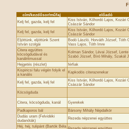
F
cím/kezdősor/műfaj
előadó
Kiss István, Kőhordó Lajos, Kozári 
Kelj fel, gazda, kelj fel
Császár Sándor
Kiss István, Kőhordó Lajos, Kozári 
Kelj fel, gazda, kelj fel
Császár Sándor
Eljöttünk, eljöttünk Szent
Bodó László, Horváth József, Tóth 
István szolgái
Vass Lajos, Tóth Imre
Citera együttes
Kolman Sándor, Lévai József, Lente
köcsögdudával és
Szabó József, Bíró Mihály, Szakál 
kanálritmussal
Hejgetés (részlet)
férfiak
Kispiricsi falu végén folyik el
Kapkodós citerazenekar
a kanális
Kiss István, Kőhordó Lajos, Kozári 
Kelj fel, gazda, kelj fel
Császár Sándor
Köcsögduda
Citera, köcsögduda, kanál
Gyerekek
Padkaporos bál
Bársony Mihály Népdalkör
Dudás uram (Felvidéki
Rezeda népzenei együttes
dudanóták)
Héj, héj, tulipánt (Bartók Béla
Rezeda népzenei együttes