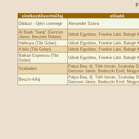
F
cím/kezdősor/műfaj
előadó
Dáláuzi - Újévi csemege
Alexander Száva
Al Baab "Sarqi" (Gerzsin
Udrub Együttes, Frankie Látó, Balogh
János, Beszteri Róbert)
Halleuya (Tibi Golan)
Udrub Együttes, Frankie Látó, Balogh
A bűn (Tibi Golan)
Udrub Együttes, Frankie Látó, Balogh
Balkan Expressu (Tibi
Udrub Együttes, Frankie Látó, Balogh
Golan)
Palya Bea, ifj. Tóth István, Szokolay 
Szabadon
Gerzson János, Bodoczki Ernő, Mogyo
Palya Bea, ifj. Tóth István, Szokolay 
Beszív-kifúj
Gerzson János, Bodoczki Ernő, Mogyo