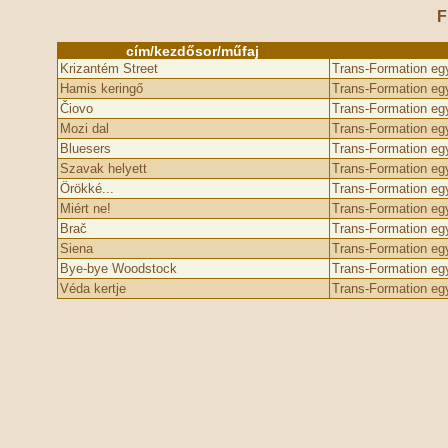
F
cím/kezdősor/műfaj
Krizantém Street
Trans-Formation eg
Hamis keringő
Trans-Formation eg
Čiovo
Trans-Formation eg
Mozi dal
Trans-Formation eg
Bluesers
Trans-Formation eg
Szavak helyett
Trans-Formation eg
Örökké...
Trans-Formation eg
Miért ne!
Trans-Formation eg
Brač
Trans-Formation eg
Siena
Trans-Formation eg
Bye-bye Woodstock
Trans-Formation eg
Véda kertje
Trans-Formation eg