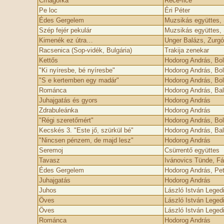
Crnagorka
Rece-fice
Pe loc
Éri Péter
Édes Gergelem
Muzsikás együttes, 
Szép fejér pekulár
Muzsikás együttes,
Kimenék ez útra…
Unger Balázs, Zurgó
Racsenica (Sop-vidék, Bulgária)
Trakija zenekar
Kettős
Hodorog András, Bo
"Ki nyíresbe, bé nyíresbe"
Hodorog András, Bo
"S e kertemben egy madár"
Hodorog András, Bo
Románca
Hodorog András, Ba
Juhajgatás és gyors
Hodorog András
Zdrabuleánka
Hodorog András
"Régi szeretőmért"
Hodorog András, Bol
Kecskés 3. "Este jő, szürkül bé"
Hodorog András, Ba
"Nincsen pénzem, de majd lesz"
Hodorog András
Seremoj
Csürrentő együttes
Tavasz
Ivánovics Tünde, F
Édes Gergelem
Hodorog András, Pet
Juhajgatás
Hodorog András
Juhos
László István Leged
Öves
László István Leged
Öves
László István Leged
Románca
Hodorog András