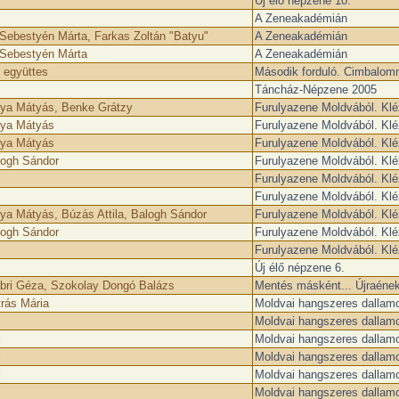
Új élő népzene 10.
A Zeneakadémián
Sebestyén Márta, Farkas Zoltán "Batyu"
A Zeneakadémián
 Sebestyén Márta
A Zeneakadémián
 együttes
Második forduló. Cimbalom
Táncház-Népzene 2005
lya Mátyás, Benke Grátzy
Furulyazene Moldvából. Klé
lya Mátyás
Furulyazene Moldvából. Klé
lya Mátyás
Furulyazene Moldvából. Klé
logh Sándor
Furulyazene Moldvából. Klé
Furulyazene Moldvából. Klé
Furulyazene Moldvából. Klé
ya Mátyás, Búzás Attila, Balogh Sándor
Furulyazene Moldvából. Klé
logh Sándor
Furulyazene Moldvából. Klé
Furulyazene Moldvából. Klé
Új élő népzene 6.
ábri Géza, Szokolay Dongó Balázs
Mentés másként... Újraéne
rás Mária
Moldvai hangszeres dallamo
Moldvai hangszeres dallamo
i
Moldvai hangszeres dallamo
i
Moldvai hangszeres dallamo
i
Moldvai hangszeres dallamo
Moldvai hangszeres dallamo