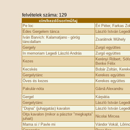
felvételek száma: 129
cím/kezdősor/műfaj
Pe loc
Éri Péter, Farkas Zo
Édes Gergelem tánca
László István Leged
Iván Barvich: Kalamatjano - görög
Zsarátnok Műhely
táncdallam
Gergely
Zurgó együttes
In memoriam Legedi László András
Zurgó együttes
Kerényi Róbert, Sófa
Kezes
Benke Félix
Kecskés
Bobár Zoltán, Kerek
Gergelytánc
Kerekes együttes
Öves és kezes
Kerekes együttes
Pakulár-nóta
Găină Alexandru
Gergel
Kárpátia
Gergelytánc
László István Leged
"Dojna" (juhajgatás) kavalon
László István Leged
Oiţa kavalon (mikor a pásztor "megkapta"
Nicolai Mircea
juhait)
Mama si / Pavle mi
Vándor Vokál, Lőrin