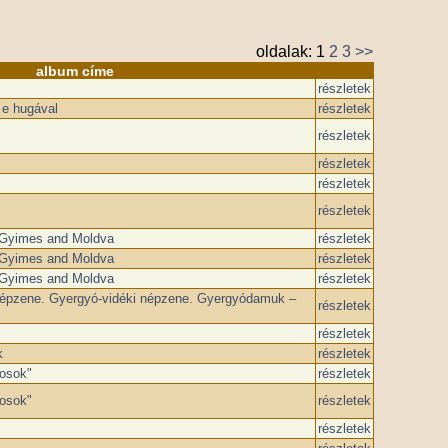
oldalak:
1
2
3
>>
album címe
részletek
 e hugával
részletek
részletek
részletek
részletek
részletek
 Gyimes and Moldva
részletek
 Gyimes and Moldva
részletek
 Gyimes and Moldva
részletek
 népzene. Gyergyó-vidéki népzene. Gyergyódamuk –
részletek
részletek
k
részletek
osok"
részletek
osok"
részletek
részletek