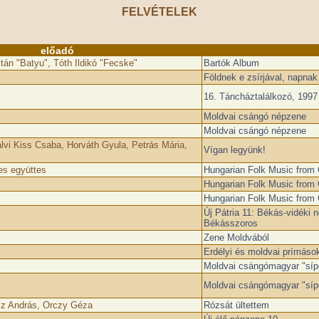
FELVÉTELEK
előadó
ltán "Batyu", Tóth Ildikó "Fecske"
Bartók Album
i
Földnek e zsírjával, napnak
16. Táncháztalálkozó, ­1997
Moldvai csángó népzene
Moldvai csángó népzene
lvi Kiss Csaba, Horváth Gyula, Petrás Mária,
Vígan legyünk!
es együttes
Hungarian Folk Music from
Hungarian Folk Music from
Hungarian Folk Music from
Új Pátria 11: Békás-vidéki
Békásszoros
Zene Moldvából
i
Erdélyi és moldvai prímáso
i
Moldvai csángómagyar "síp
Moldvai csángómagyar "síp
cz András, Orczy Géza
Rózsát ültettem