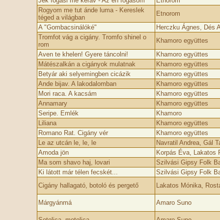
Jek fogási me kerav - Az én fogásom
Etnorom
Rogyom me tut ánde luma - Kereslek
Etnorom
téged a világban
A "Gombacsinálóké"
Herczku Ágnes, Dés 
Tromfot vág a cigány. Tromfo shinel o
Khamoro együttes
rom
Aven te khelen! Gyere táncolni!
Khamoro együttes
Mátészalkán a cigányok mulatnak
Khamoro együttes
Betyár aki selyemingben cicázik
Khamoro együttes
Ande bijav. A lakodalomban
Khamoro együttes
Mori raca. A kacsám
Khamoro együttes
Annamary
Khamoro együttes
Seripe. Emlék
Khamoro
Liliana
Khamoro együttes
Romano Rat. Cigány vér
Khamoro együttes
Le az utcán le, le, le
Navratil Andrea, Gál 
Amoda jön
Korpás Éva, Lakatos R
Ma som shavo haj, lovari
Szilvási Gipsy Folk B
Ki látott már télen fecskét...
Szilvási Gipsy Folk B
Cigány hallagató, botoló és pergető
Lakatos Mónika, Rostá
Márgyánmá
Amaro Suno
Sotolica, motolica
Amaro Suno