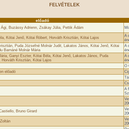
FELVÉTELEK
előadó
 Ági, Buzássy Adrienn, Zsákay Júlia, Pettik Ádám
Mi
A 
la, Kótai Jenő, Kótai Róbert, Horváth Krisztián, Kótai Lajos
én
risztián, Puda Józsefné Molnár Judit, Lakatos János, Kótai Jenő, Kótai
A 
du Barnáné Molnár Mária
én
ria, Ganyi Eszter, Kótai Béla, Kótai Jenő, Lakatos János, Puda
A 
 Horváth Krisztián, Kótai Lajos
én
O 
en előadó
Ci
Tá
Cs
A 
Sz
Ve
20
Ve
astiello, Bruno Girard
20
Ve
Zoltán
20