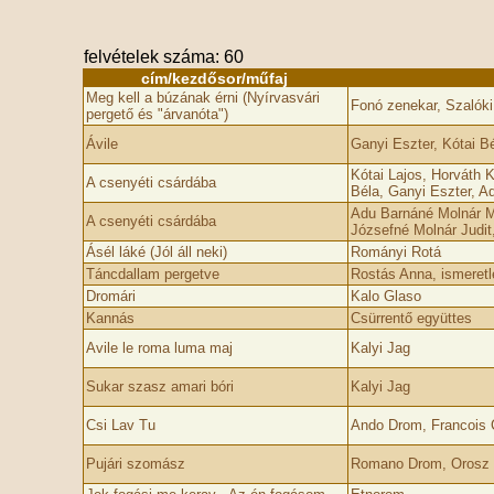
felvételek száma: 60
cím/kezdősor/műfaj
Meg kell a búzának érni (Nyírvasvári
Fonó zenekar, Szalóki
pergető és "árvanóta")
Ávile
Ganyi Eszter, Kótai Bé
Kótai Lajos, Horváth K
A csenyéti csárdába
Béla, Ganyi Eszter, A
Adu Barnáné Molnár Má
A csenyéti csárdába
Józsefné Molnár Judit,
Ásél láké (Jól áll neki)
Rományi Rotá
Táncdallam pergetve
Rostás Anna, ismeretl
Dromári
Kalo Glaso
Kannás
Csürrentő együttes
Avile le roma luma maj
Kalyi Jag
Sukar szasz amari bóri
Kalyi Jag
Csi Lav Tu
Ando Drom, Francois C
Pujári szomász
Romano Drom, Orosz 