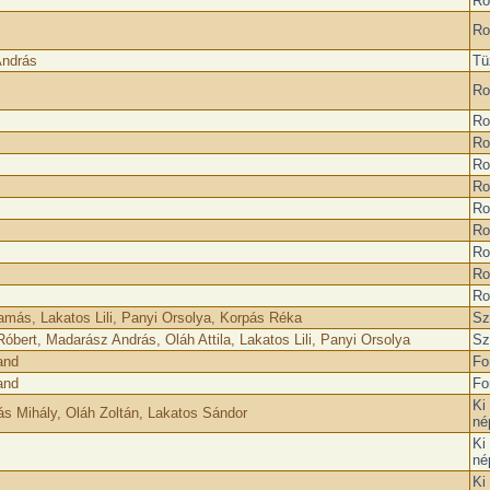
Ro
Ro
András
Tü
Ro
Ro
Ro
Ro
Ro
Ro
Ro
Ro
Ro
Ro
Tamás, Lakatos Lili, Panyi Orsolya, Korpás Réka
Sz
óbert, Madarász András, Oláh Attila, Lakatos Lili, Panyi Orsolya
Sz
and
Fo
and
Fo
Ki
s Mihály, Oláh Zoltán, Lakatos Sándor
né
Ki
né
Ki