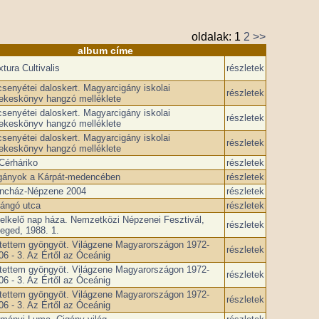
oldalak:
1
2
>>
album címe
xtura Cultivalis
részletek
csenyétei daloskert. Magyarcigány iskolai
részletek
ekeskönyv hangzó melléklete
csenyétei daloskert. Magyarcigány iskolai
részletek
ekeskönyv hangzó melléklete
csenyétei daloskert. Magyarcigány iskolai
részletek
ekeskönyv hangzó melléklete
Cérháriko
részletek
gányok a Kárpát-medencében
részletek
ncház-Népzene 2004
részletek
ángó utca
részletek
felkelő nap háza. Nemzetközi Népzenei Fesztivál,
részletek
eged, 1988. 1.
tettem gyöngyöt. Világzene Magyarországon 1972-
részletek
06 - 3. Az Értől az Óceánig
tettem gyöngyöt. Világzene Magyarországon 1972-
részletek
06 - 3. Az Értől az Óceánig
tettem gyöngyöt. Világzene Magyarországon 1972-
részletek
06 - 3. Az Értől az Óceánig