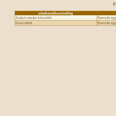
F
cím/kezdősor/műfaj
Szászcsávási köszöntő
Barozda egy
Kurucdalok
Barozda egy