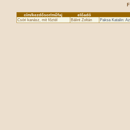
F
cím/kezdősor/műfaj
előadó
Csóri kanász, mit főztél
Bálint Zoltán
Paksa Katalin: Az