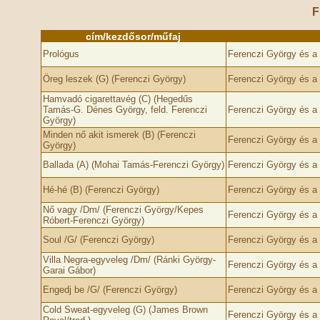
F
cím/kezdősor/műfaj
Prológus
Ferenczi György és a 
Öreg leszek (G) (Ferenczi György)
Ferenczi György és a 
Hamvadó cigarettavég (C) (Hegedűs
Tamás-G. Dénes György, feld. Ferenczi
Ferenczi György és a 
György)
Minden nő akit ismerek (B) (Ferenczi
Ferenczi György és a 
György)
Ballada (A) (Mohai Tamás-Ferenczi György)
Ferenczi György és a 
Hé-hé (B) (Ferenczi György)
Ferenczi György és a 
Nő vagy /Dm/ (Ferenczi György/Kepes
Ferenczi György és a 
Róbert-Ferenczi György)
Soul /G/ (Ferenczi György)
Ferenczi György és a 
Villa Negra-egyveleg /Dm/ (Ránki György-
Ferenczi György és a 
Garai Gábor)
Engedj be /G/ (Ferenczi György)
Ferenczi György és a 
Cold Sweat-egyveleg (G) (James Brown
Ferenczi György és a 