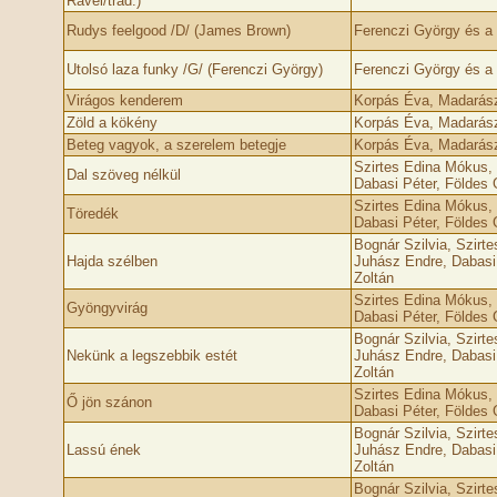
Ravel/trad.)
Rudy­s feelgood /D/ (James Brown)
Ferenczi György és a 
Utolsó laza funky /G/ (Ferenczi György)
Ferenczi György és a 
Virágos kenderem
Korpás Éva, Madarász 
Zöld a kökény
Korpás Éva, Madarász 
Beteg vagyok, a szerelem betegje
Korpás Éva, Madarász 
Szirtes Edina Mókus, 
Dal szöveg nélkül
Dabasi Péter, Földes G
Szirtes Edina Mókus, 
Töredék
Dabasi Péter, Földes G
Bognár Szilvia, Szirt
Hajda szélben
Juhász Endre, Dabasi 
Zoltán
Szirtes Edina Mókus, 
Gyöngyvirág
Dabasi Péter, Földes G
Bognár Szilvia, Szirt
Nekünk a legszebbik estét
Juhász Endre, Dabasi 
Zoltán
Szirtes Edina Mókus, 
Ő jön szánon
Dabasi Péter, Földes G
Bognár Szilvia, Szirt
Lassú ének
Juhász Endre, Dabasi 
Zoltán
Bognár Szilvia, Szirt