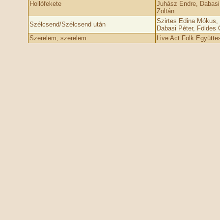
Hollófekete
Juhász Endre, Dabasi 
Zoltán
Szirtes Edina Mókus, 
Szélcsend/Szélcsend után
Dabasi Péter, Földes G
Szerelem, szerelem
Live Act Folk Együtte