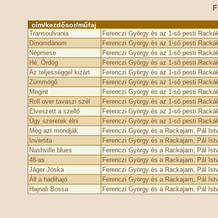
F
cím/kezdősor/műfaj
Transoulvania
Ferenczi György és az 1-ső pesti Racká
Dínomdánom
Ferenczi György és az 1-ső pesti Racká
Népmese
Ferenczi György és az 1-ső pesti Racká
Hé, Ördög
Ferenczi György és az 1-ső pesti Racká
Az teljességgel kizárt
Ferenczi György és az 1-ső pesti Racká
Zümmögő
Ferenczi György és az 1-ső pesti Racká
Megint
Ferenczi György és az 1-ső pesti Racká
Roll over tavaszi szél
Ferenczi György és az 1-ső pesti Rackák,
Elveszett a szellő
Ferenczi György és az 1-ső pesti Racká
Úgy szeretek élni
Ferenczi György és az 1-ső pesti Rackák
Még azt mondják
Ferenczi György és a Rackajam, Pál Ist
Invertita
Ferenczi György és a Rackajam, Pál Ist
Nashville blues
Ferenczi György és a Rackajam, Pál Ist
48-as
Ferenczi György és a Rackajam, Pál Ist
Jáger Jóska
Ferenczi György és a Rackajam, Pál Ist
Áll a hadihajó
Ferenczi György és a Rackajam, Pál Ist
Hajnali Bossa
Ferenczi György és a Rackajam, Pál Ist