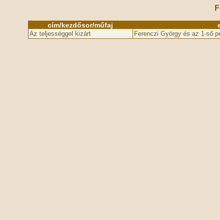
F
cím/kezdősor/műfaj
Az teljességgel kizárt
Ferenczi György és az 1-ső p