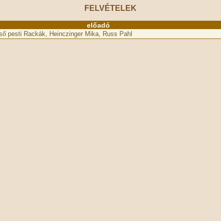
FELVÉTELEK
előadó
ső pesti Rackák, Heinczinger Mika, Russ Pahl