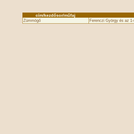
cím/kezdősor/műfaj
Zümmögő
Ferenczi György és az 1-