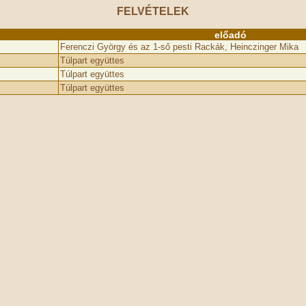
FELVÉTELEK
előadó
Ferenczi György és az 1-ső pesti Rackák, Heinczinger Mika
Túlpart együttes
Túlpart együttes
Túlpart együttes