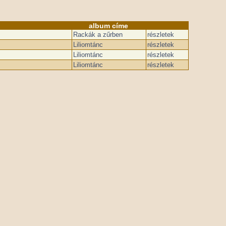
album címe
Rackák a zűrben
részletek
Liliomtánc
részletek
Liliomtánc
részletek
Liliomtánc
részletek