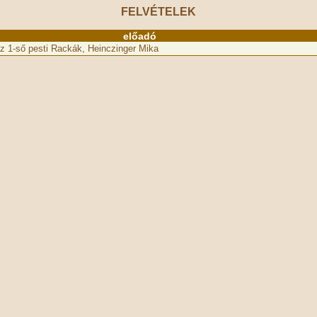
FELVÉTELEK
előadó
z 1-ső pesti Rackák, Heinczinger Mika