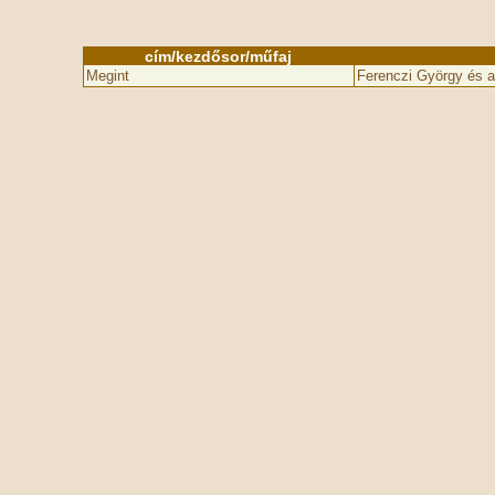
cím/kezdősor/műfaj
Megint
Ferenczi György és a