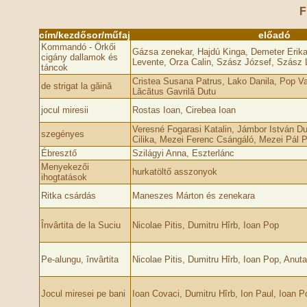
F
cím/kezdősor/műfaj
előadó
Kommandó - Örkői
Gázsa zenekar, Hajdú Kinga, Demeter Erika
cigány dallamok és
Levente, Orza Calin, Szász József, Szász 
táncok
Cristea Susana Patrus, Lako Danila, Pop Vas
de strigat la găină
Lăcătus Gavrilă Dutu
jocul miresii
Rostas Ioan, Cirebea Ioan
Veresné Fogarasi Katalin, Jámbor István 
szegényes
Cilika, Mezei Ferenc Csángáló, Mezei Pál P
Ébresztő
Szilágyi Anna, Eszterlánc
Menyekezői
hurkatöltő asszonyok
ihogtatások
Ritka csárdás
Maneszes Márton és zenekara
Învârtita de la Suciu
Nicolae Pitis, Dumitru Hîrb, Ioan Pop
Pe-alungu, învârtita
Nicolae Pitis, Dumitru Hîrb, Ioan Pop, Anut
Jocul miresei pe bani
Ioan Covaci, Dumitru Hîrb, Ion Paul, Ioan P