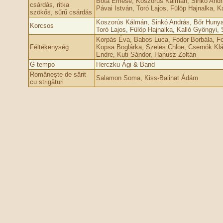
Bota Emese, Koszorús Kálmán, Sinkó Andrá
csárdás, ritka
Pávai István, Toró Lajos, Fülöp Hajnalka, Ka
szökős, sűrű csárdás
Koszorús Kálmán, Sinkó András, Bőr Hunyad
Korcsos
Toró Lajos, Fülöp Hajnalka, Kalló Gyöngyi, S
Korpás Éva, Babos Luca, Fodor Borbála, Fod
Féltékenység
Kopsa Boglárka, Szeles Chloe, Csernók Kl
Endre, Kuti Sándor, Hanusz Zoltán
G tempo
Herczku Ági & Band
Româneşte de sărit
Salamon Soma, Kiss-Balinat Ádám
cu strigături