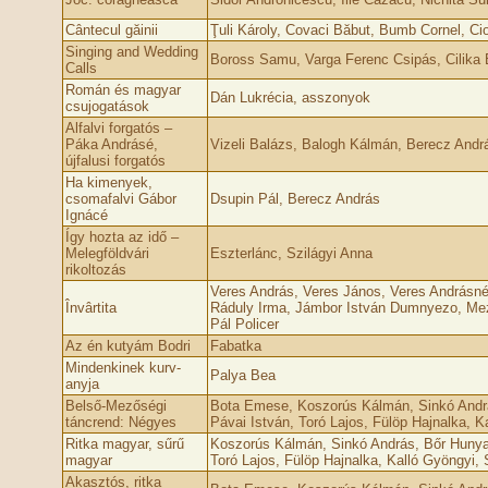
Cântecul găinii
Ţuli Károly, Covaci Băbut, Bumb Cornel, Ci
Singing and Wedding
Boross Samu, Varga Ferenc Csipás, Cilika 
Calls
Román és magyar
Dán Lukrécia, asszonyok
csujogatások
Alfalvi forgatós –
Páka Andrásé,
Vizeli Balázs, Balogh Kálmán, Berecz Andr
újfalusi forgatós
Ha kimenyek,
csomafalvi Gábor
Dsupin Pál, Berecz András
Ignácé
Így hozta az idő –
Melegföldvári
Eszterlánc, Szilágyi Anna
rikoltozás
Veres András, Veres János, Veres Andrásné
Învârtita
Ráduly Irma, Jámbor István Dumnyezo, Mez
Pál Policer
Az én kutyám Bodri
Fabatka
Mindenkinek kurv­
Palya Bea
anyja
Belső-Mezőségi
Bota Emese, Koszorús Kálmán, Sinkó Andrá
táncrend: Négyes
Pávai István, Toró Lajos, Fülöp Hajnalka, Ka
Ritka magyar, sűrű
Koszorús Kálmán, Sinkó András, Bőr Hunyad
magyar
Toró Lajos, Fülöp Hajnalka, Kalló Gyöngyi, S
Akasztós, ritka