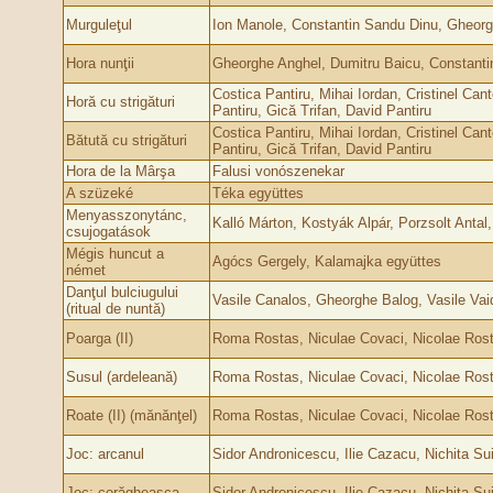
Murguleţul
Ion Manole, Constantin Sandu Dinu, Gheor
Hora nunţii
Gheorghe Anghel, Dumitru Baicu, Constanti
Costica Pantiru, Mihai Iordan, Cristinel Cant
Horă cu strigături
Pantiru, Gică Trifan, David Pantiru
Costica Pantiru, Mihai Iordan, Cristinel Cant
Bătută cu strigături
Pantiru, Gică Trifan, David Pantiru
Hora de la Mârşa
Falusi vonószenekar
A szüzeké
Téka együttes
Menyasszonytánc,
Kalló Márton, Kostyák Alpár, Porzsolt Antal
csujogatások
Mégis huncut a
Agócs Gergely, Kalamajka együttes
német
Danţul bulciugului
Vasile Canalos, Gheorghe Balog, Vasile Vai
(ritual de nuntă)
Poarga (II)
Roma Rostas, Niculae Covaci, Nicolae Rost
Susul (ardeleană)
Roma Rostas, Niculae Covaci, Nicolae Rost
Roate (II) (mănănţel)
Roma Rostas, Niculae Covaci, Nicolae Rost
Joc: arcanul
Sidor Andronicescu, Ilie Cazacu, Nichita Sui
Joc: corăgheasca
Sidor Andronicescu, Ilie Cazacu, Nichita Sui