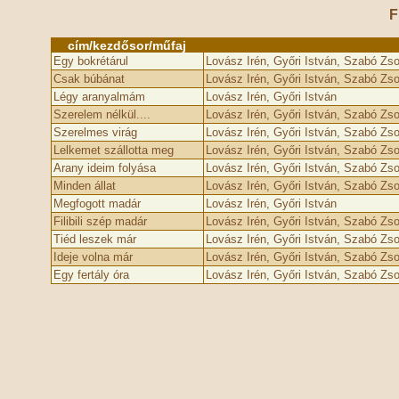
F
cím/kezdősor/műfaj
Egy bokrétárul
Lovász Irén, Győri István, Szabó Zso
Csak búbánat
Lovász Irén, Győri István, Szabó Zso
Légy aranyalmám
Lovász Irén, Győri István
Szerelem nélkül....
Lovász Irén, Győri István, Szabó Zso
Szerelmes virág
Lovász Irén, Győri István, Szabó Zso
Lelkemet szállotta meg
Lovász Irén, Győri István, Szabó Zso
Arany ideim folyása
Lovász Irén, Győri István, Szabó Zso
Minden állat
Lovász Irén, Győri István, Szabó Zso
Megfogott madár
Lovász Irén, Győri István
Filibili szép madár
Lovász Irén, Győri István, Szabó Zso
Tiéd leszek már
Lovász Irén, Győri István, Szabó Zso
Ideje volna már
Lovász Irén, Győri István, Szabó Zso
Egy fertály óra
Lovász Irén, Győri István, Szabó Zso