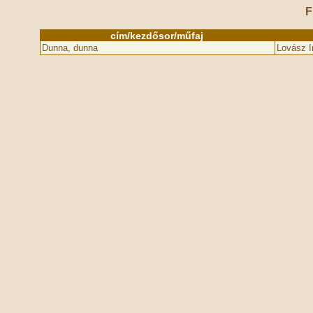
F
cím/kezdősor/műfaj
Dunna, dunna
Lovász I