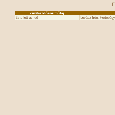
F
cím/kezdősor/műfaj
Este lett az idő
Lovász Irén, Hortobágy