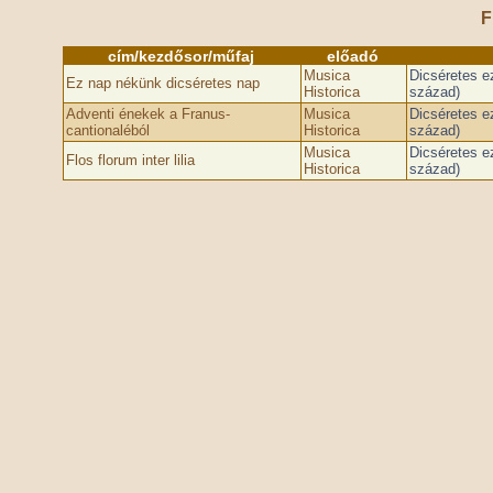
F
cím/kezdősor/műfaj
előadó
Musica
Dicséretes e
Ez nap nékünk dicséretes nap
Historica
század)
Adventi énekek a Franus-
Musica
Dicséretes e
cantionaléból
Historica
század)
Musica
Dicséretes e
Flos florum inter lilia
Historica
század)