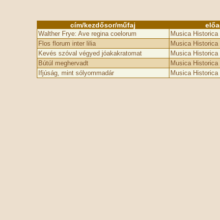
cím/kezdősor/műfaj
elő
Walther Frye: Ave regina coelorum
Musica Historica
Flos florum inter lilia
Musica Historica
Kevés szóval végyed jóakakratomat
Musica Historica
Bútúl meghervadt
Musica Historica
Ifjúság, mint sólyommadár
Musica Historica