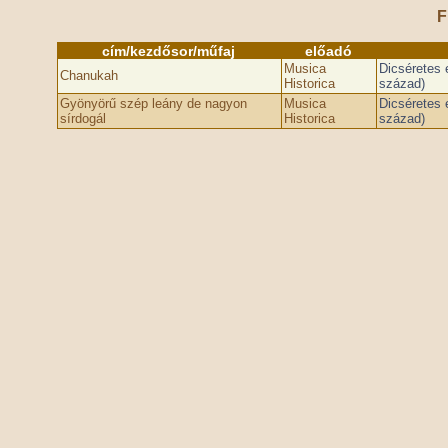
F
cím/kezdősor/műfaj
előadó
Musica
Dicséretes 
Chanukah
Historica
század)
Gyönyörű szép leány de nagyon
Musica
Dicséretes 
sírdogál
Historica
század)