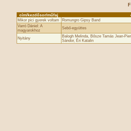
F
cím/kezdősor/műfaj
Mikor pici gyerek voltam
Romungro Gipsy Band
Varró Dániel: A
Sebő-együttes
magyarokhoz
Balogh Melinda, Bősze Tamás Jean-Pierre
Nyitány
Sándor, Éri Katalin