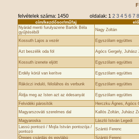
F
felvételek száma: 1450
oldalak:
1
2
3
4
5
6
7
cím/kezdősor/műfaj
el
Nyárád menti furulyazene Bartók Béla
Nagy Zoltán
gyűjtéséből
Kossuth Lajos a vezér
Egyszólam együttes
Azt beszélik oda föl
Agócs Gergely, Juhász 
Kossuth izenete eljött
Egyszólam együttes
Erdély körül van kerítve
Egyszólam együttes
Rákóczi induló, féloláhos és verbunk
Egyszólam együttes
Áldja meg az Isten azt az édesanyát
Egyszólam együttes
Felvidéki párosítók
Herczku Ágnes, Agócs G
Magyarszováti szerelmes dal
Kallós Zoltán, Juhász Z
Magyaroska
László István Legedi
Lassú pontozó / Mojla István pontozója /
Szántó Ferenc
pontozó
Öreges csárdás és egylábú
Szántó Ferenc