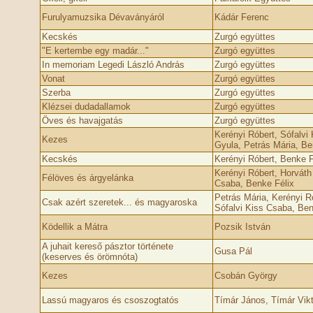
Furulyamuzsika Dévaványáról
Kádár Ferenc
Kecskés
Zurgó együttes
"E kertembe egy madár..."
Zurgó együttes
In memoriam Legedi László András
Zurgó együttes
Vonat
Zurgó együttes
Szerba
Zurgó együttes
Klézsei dudadallamok
Zurgó együttes
Öves és havajgatás
Zurgó együttes
Kerényi Róbert, Sófalvi
Kezes
Gyula, Petrás Mária, Be
Kecskés
Kerényi Róbert, Benke F
Kerényi Róbert, Horváth
Félöves és árgyelánka
Csaba, Benke Félix
Petrás Mária, Kerényi R
Csak azért szeretek... és magyaroska
Sófalvi Kiss Csaba, Ben
Ködellik a Mátra
Pozsik István
A juhait kereső pásztor története
Gusa Pál
(keserves és örömnóta)
Kezes
Csobán György
Lassú magyaros és csoszogtatós
Tímár János, Tímár Vikt