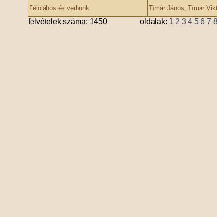
Féloláhos és verbunk
Tímár János, Tímár Vikt
felvételek száma: 1450
oldalak:
1
2
3
4
5
6
7