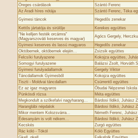
Öreges csárdások
Szántó Ferenc
Az Aradi híres nótája
Szántó Ferenc, Téka eg
Gyimesi táncok
Hegedős zenekar
Kettős jártatója és sirülője
Kerekes együttes
"Ne kelljen festék orcámra"
Agócs Gergely, Herczk
(Magyarszováti keserves és magyar)
Gyimesi keserves és lassú magyaros
Hegedős zenekar
Októbernek, októbernek elején…
Zsizsik együttes
Felcsíki furulyazene
Kokojza együttes, Juhá
Somogyi furulyazene
Balázsi Zsolt, Horváth S
Gyimesi furulyadallamok
Gergely Viktor
Táncdallamok Gyimesből
Kokojza együttes
Tiszti - Moldvai táncdallam
Csürrentő együttes
Ez az igaz magyaros
Óbudai Népzenei Iskola
Pünkösdi rózsa
Méta együttes
Megkondult a szőkefalvi nagyharang…
Bárdosi Ildikó, Juhász Z
Haranglábi népdalok
Bárdosi Ildikó, Juhász 
Mikor mentem Kolozsvárra...
Németh Ferenc, Juhász 
Édesanyám is volt nékem…
Bárdosi Ildikó, Juhász Z
Kecskés
Zurgó együttes
Rác kóló - Tököl
Kóló Együttes
Gkell, gkell
Falkafolk Együttes