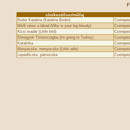
F
cím/kezdősor/műfaj
Bodor Katalina (Katalina Bodor)
Cserepes
Mitől véres a lábad (Why is your leg bloody)
Cserepes 
Kicsi madár (Little bird)
Cserepes
Elmegyek Töröországba (I­m going to Turkey)
Cserepes
Katalinka
Cserepes
Menyecske, menyecske (Little wife)
Cserepes 
Lepedőcske, párnocska
Cserepes