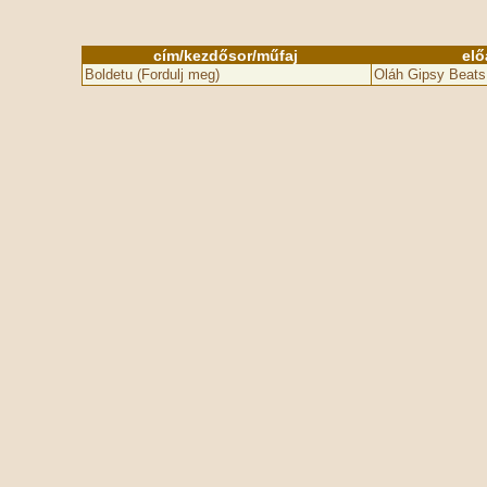
cím/kezdősor/műfaj
el
Boldetu (Fordulj meg)
Oláh Gipsy Beats