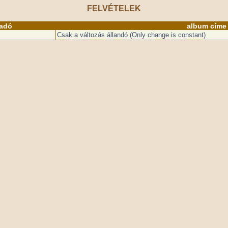
FELVÉTELEK
őadó
album címe
Csak a változás állandó (Only change is constant)