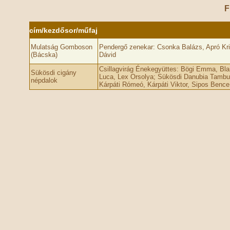
F
cím/kezdősor/műfaj
Mulatság Gomboson
Pendergő zenekar: Csonka Balázs, Apró Kri
(Bácska)
Dávid
Csillagvirág Énekegyüttes: Bögi Emma, Bl
Sükösdi cigány
Luca, Lex Orsolya; Sükösdi Danubia Tambur
népdalok
Kárpáti Rómeó, Kárpáti Viktor, Sipos Bence